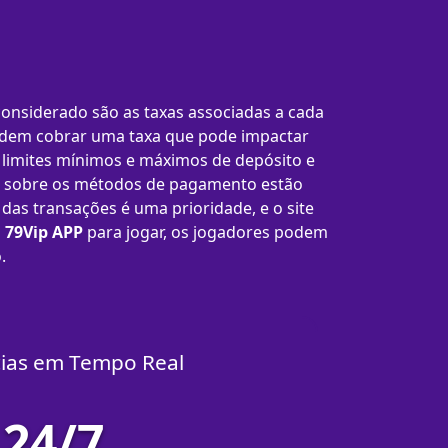
onsiderado são as taxas associadas a cada
odem cobrar uma taxa que pode impactar
s limites mínimos e máximos de depósito e
s sobre os métodos de pagamento estão
as transações é uma prioridade, e o site
o
79Vip APP
para jogar, os jogadores podem
.
cias em Tempo Real
24/7