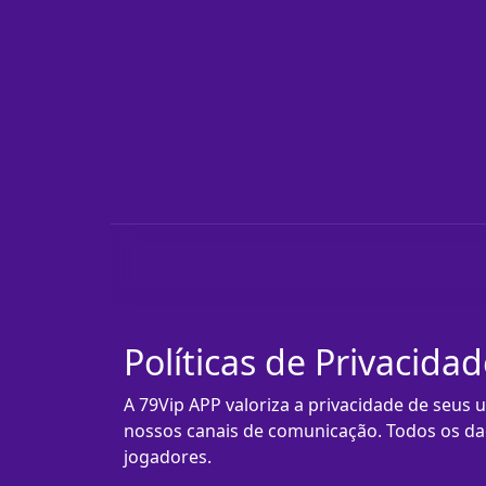
Políticas de Privacida
A 79Vip APP valoriza a privacidade de seus
nossos canais de comunicação. Todos os dad
jogadores.