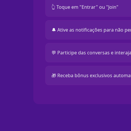
👆 Toque em "Entrar" ou "Join"
🔔 Ative as notificações para não p
💬 Participe das conversas e interaj
🎁 Receba bônus exclusivos autom