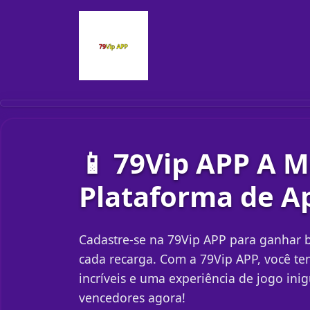
📱 79Vip APP A M
Plataforma de A
Cadastre-se na 79Vip APP para ganhar 
cada recarga. Com a 79Vip APP, você t
incríveis e uma experiência de jogo inig
vencedores agora!