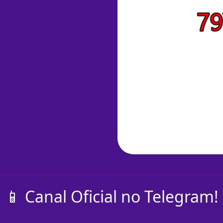
📱 Canal Oficial no Telegram!