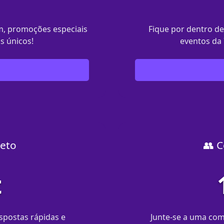
m, promoções especiais
Fique por dentro d
s únicos!
eventos da
reto
👥 
t
espostas rápidas e
Junte-se a uma com