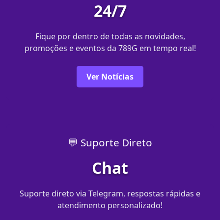
24/7
Fique por dentro de todas as novidades,
promoções e eventos da 789G em tempo real!
Ver Notícias
💬 Suporte Direto
Chat
Suporte direto via Telegram, respostas rápidas e
atendimento personalizado!