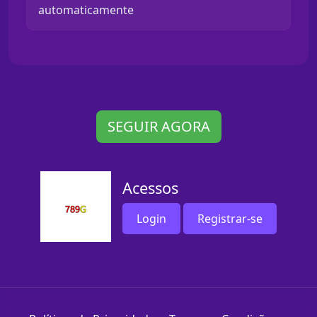
automaticamente
SEGUIR AGORA
Acessos
Login
Registrar-se