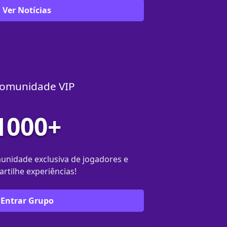
Ver Notícias
Comunidade VIP
1000+
unidade exclusiva de jogadores e
rtilhe experiências!
Entrar Grupo