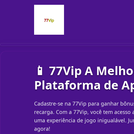
📱 77Vip A Melho
Plataforma de A
Cadastre-se na 77Vip para ganhar bônu
recarga. Com a 77Vip, você tem acesso 
uma experiência de jogo inigualável. J
agora!