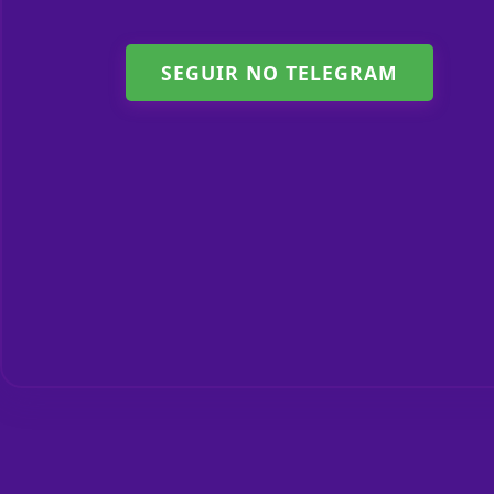
SEGUIR NO TELEGRAM