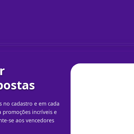
r
postas
s no cadastro e em cada
a promoções incríveis e
unte-se aos vencedores