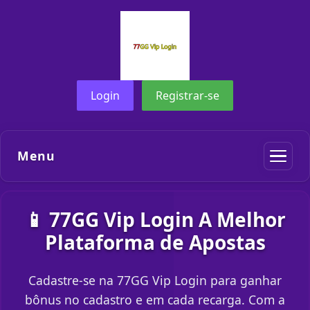
Login
Registrar-se
Menu
📱 77GG Vip Login A Melhor
Plataforma de Apostas
Cadastre-se na 77GG Vip Login para ganhar
bônus no cadastro e em cada recarga. Com a