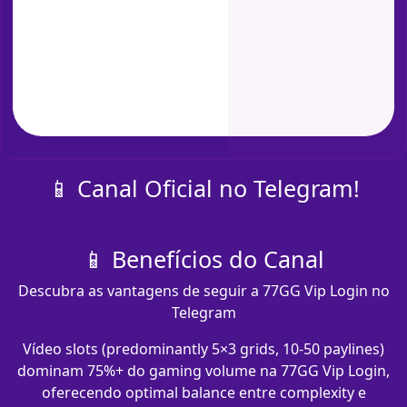
📱 Canal Oficial no Telegram!
📱 Benefícios do Canal
Descubra as vantagens de seguir a 77GG Vip Login no
Telegram
Vídeo slots (predominantly 5×3 grids, 10-50 paylines)
dominam 75%+ do gaming volume na 77GG Vip Login,
oferecendo optimal balance entre complexity e