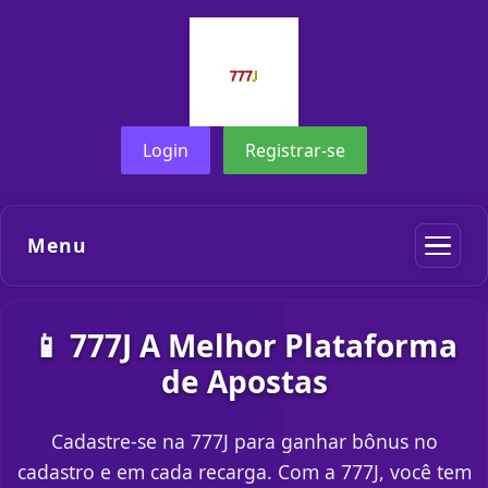
Login
Registrar-se
Menu
📱 777J A Melhor Plataforma
de Apostas
Cadastre-se na 777J para ganhar bônus no
cadastro e em cada recarga. Com a 777J, você tem