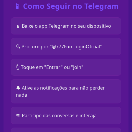
📱 Como Seguir no Telegram
📱 Baixe o app Telegram no seu dispositivo
🔍 Procure por "@777Fun LoginOficial"
👆 Toque em "Entrar" ou "Join"
🔔 Ative as notificações para não perder
nada
💬 Participe das conversas e interaja