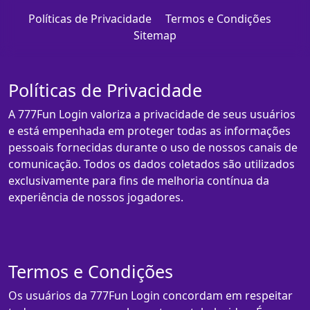
Políticas de Privacidade
Termos e Condições
Sitemap
Políticas de Privacidade
A 777Fun Login valoriza a privacidade de seus usuários
e está empenhada em proteger todas as informações
pessoais fornecidas durante o uso de nossos canais de
comunicação. Todos os dados coletados são utilizados
exclusivamente para fins de melhoria contínua da
experiência de nossos jogadores.
Termos e Condições
Os usuários da 777Fun Login concordam em respeitar