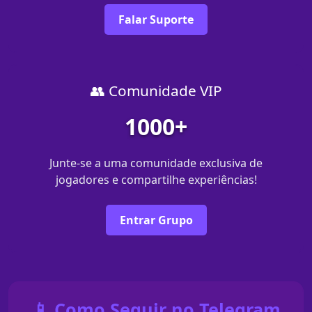
Falar Suporte
👥 Comunidade VIP
1000+
Junte-se a uma comunidade exclusiva de
jogadores e compartilhe experiências!
Entrar Grupo
📱 Como Seguir no Telegram