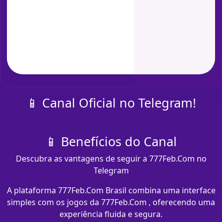
📱 Canal Oficial no Telegram!
📱 Benefícios do Canal
Descubra as vantagens de seguir a 777Feb.Com no
Telegram
A plataforma 777Feb.Com Brasil combina uma interface
simples com os jogos da 777Feb.Com , oferecendo uma
experiência fluida e segura.