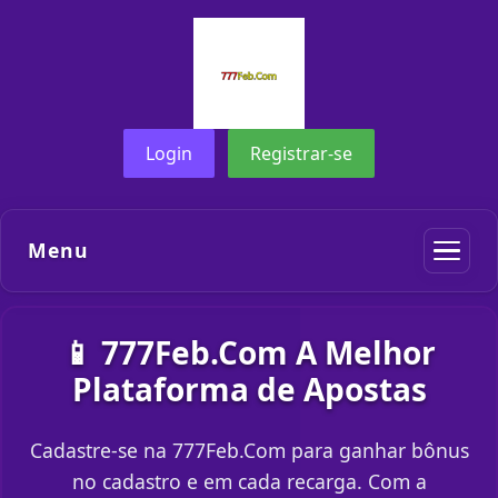
Login
Registrar-se
Menu
📱 777Feb.Com A Melhor
Plataforma de Apostas
Cadastre-se na 777Feb.Com para ganhar bônus
no cadastro e em cada recarga. Com a