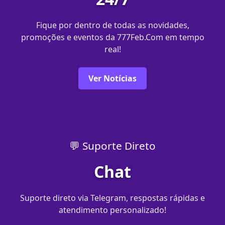
Fique por dentro de todas as novidades,
promoções e eventos da 777Feb.Com em tempo
real!
Ver Notícias
💬 Suporte Direto
Chat
Suporte direto via Telegram, respostas rápidas e
atendimento personalizado!