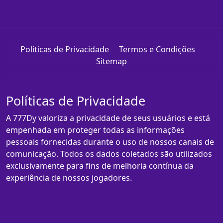
Políticas de Privacidade
Termos e Condições
Sitemap
Políticas de Privacidade
A 777Dy valoriza a privacidade de seus usuários e está
empenhada em proteger todas as informações
pessoais fornecidas durante o uso de nossos canais de
comunicação. Todos os dados coletados são utilizados
exclusivamente para fins de melhoria contínua da
experiência de nossos jogadores.