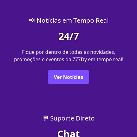
📢 Notícias em Tempo Real
24/7
Fique por dentro de todas as novidades,
promoções e eventos da 777Dy em tempo real!
Ver Notícias
💬 Suporte Direto
Chat