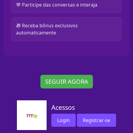
💬 Participe das conversas e interaja
🎁 Receba bônus exclusivos
automaticamente
SEGUIR AGORA
Acessos
Login
Registrar-se