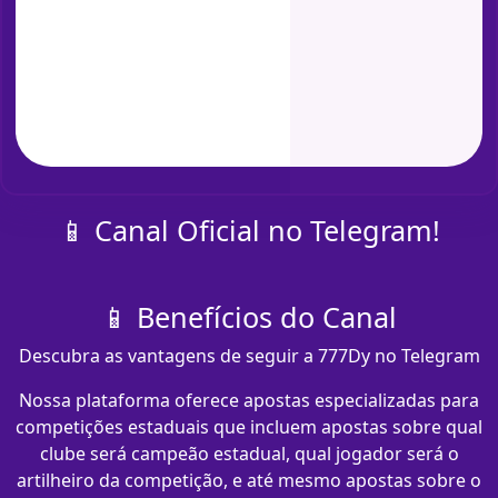
📱 Canal Oficial no Telegram!
📱 Benefícios do Canal
Descubra as vantagens de seguir a 777Dy no Telegram
Nossa plataforma oferece apostas especializadas para
competições estaduais que incluem apostas sobre qual
clube será campeão estadual, qual jogador será o
artilheiro da competição, e até mesmo apostas sobre o