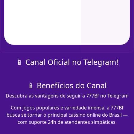
📱 Canal Oficial no Telegram!
📱 Benefícios do Canal
Descubra as vantagens de seguir a 777Bf no Telegram
Com jogos populares e variedade imensa, a 777Bf
busca se tornar o principal cassino online do Brasil —
com suporte 24h de atendentes simpáticas.