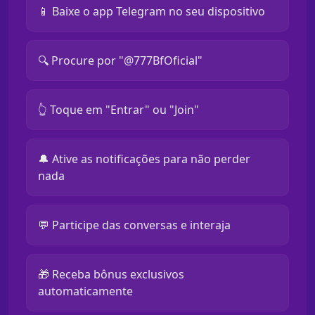
📱 Baixe o app Telegram no seu dispositivo
🔍 Procure por "@777BfOficial"
👆 Toque em "Entrar" ou "Join"
🔔 Ative as notificações para não perder
nada
💬 Participe das conversas e interaja
🎁 Receba bônus exclusivos
automaticamente