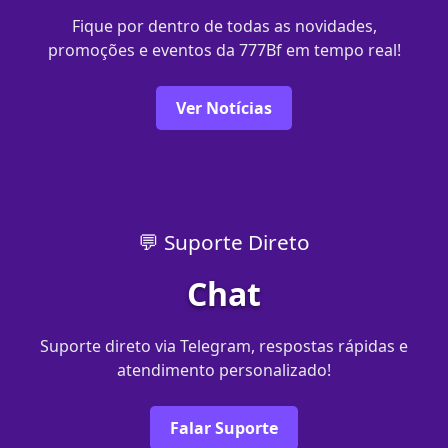
Fique por dentro de todas as novidades,
promoções e eventos da 777Bf em tempo real!
Ver Notícias
💬 Suporte Direto
Chat
Suporte direto via Telegram, respostas rápidas e
atendimento personalizado!
Falar Suporte