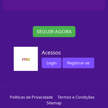
SEGUIR AGORA
Acessos
Login
Registrar-se
Políticas de Privacidade
Termos e Condições
Sitemap