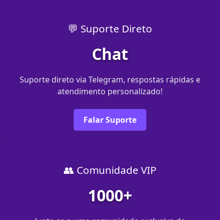
💬 Suporte Direto
Chat
Suporte direto via Telegram, respostas rápidas e
atendimento personalizado!
Falar Suporte
👥 Comunidade VIP
1000+