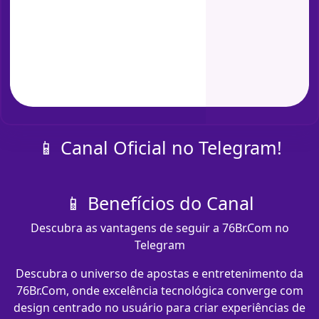
📱 Canal Oficial no Telegram!
📱 Benefícios do Canal
Descubra as vantagens de seguir a 76Br.Com no
Telegram
Descubra o universo de apostas e entretenimento da
76Br.Com, onde excelência tecnológica converge com
design centrado no usuário para criar experiências de