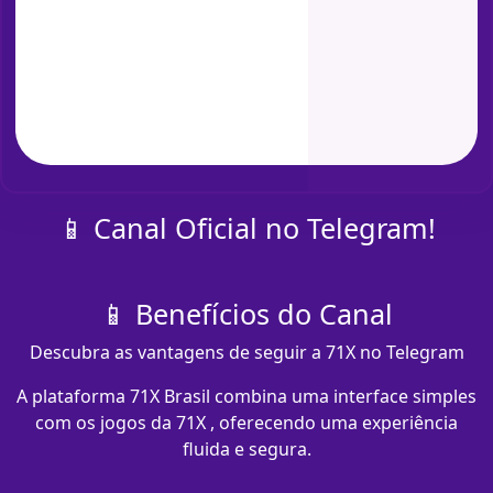
📱 Canal Oficial no Telegram!
📱 Benefícios do Canal
Descubra as vantagens de seguir a 71X no Telegram
A plataforma 71X Brasil combina uma interface simples
com os jogos da 71X , oferecendo uma experiência
fluida e segura.