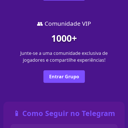
👥 Comunidade VIP
1000+
Junte-se a uma comunidade exclusiva de
jogadores e compartilhe experiências!
Entrar Grupo
📱 Como Seguir no Telegram