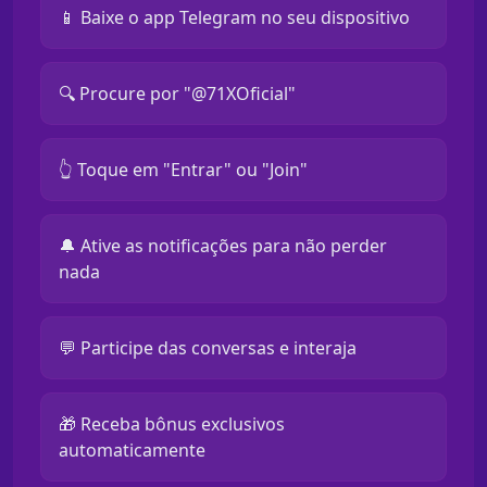
📱 Baixe o app Telegram no seu dispositivo
🔍 Procure por "@71XOficial"
👆 Toque em "Entrar" ou "Join"
🔔 Ative as notificações para não perder
nada
💬 Participe das conversas e interaja
🎁 Receba bônus exclusivos
automaticamente