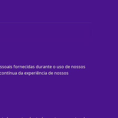
ssoais fornecidas durante o uso de nossos
 contínua da experiência de nossos