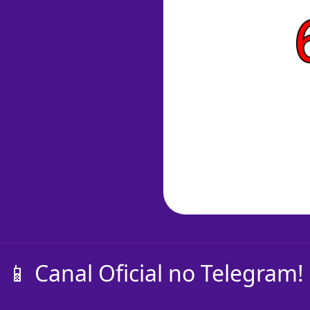
📱 Canal Oficial no Telegram!