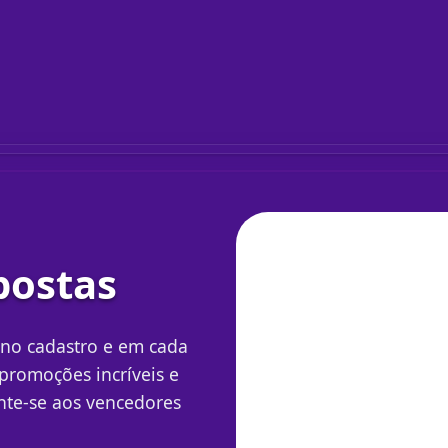
postas
no cadastro e em cada
promoções incríveis e
unte-se aos vencedores