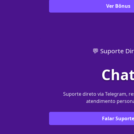
Ver Bônus
💬 Suporte Di
Cha
Suporte direto via Telegram, r
atendimento persona
Falar Suport