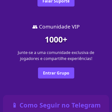
Falar Suporte
👥 Comunidade VIP
1000+
Junte-se a uma comunidade exclusiva de
jogadores e compartilhe experiências!
Entrar Grupo
📱 Como Seguir no Telegram