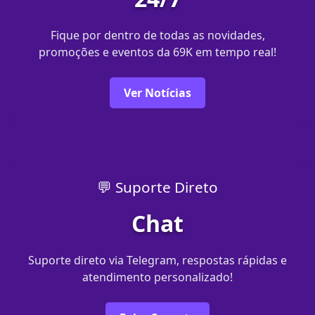
Fique por dentro de todas as novidades,
promoções e eventos da 69K em tempo real!
Ver Notícias
💬 Suporte Direto
Chat
Suporte direto via Telegram, respostas rápidas e
atendimento personalizado!