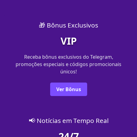
🎁 Bônus Exclusivos
VIP
Receba bônus exclusivos do Telegram,
promoções especiais e códigos promocionais
únicos!
Ver Bônus
📢 Notícias em Tempo Real
24/7