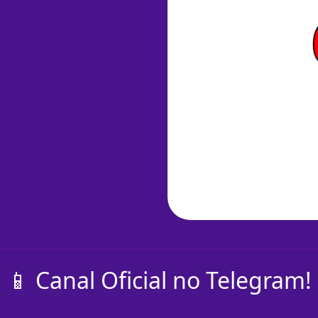
📱 Canal Oficial no Telegram!