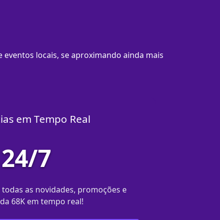
e eventos locais, se aproximando ainda mais
cias em Tempo Real
24/7
e todas as novidades, promoções e
 da 68K em tempo real!