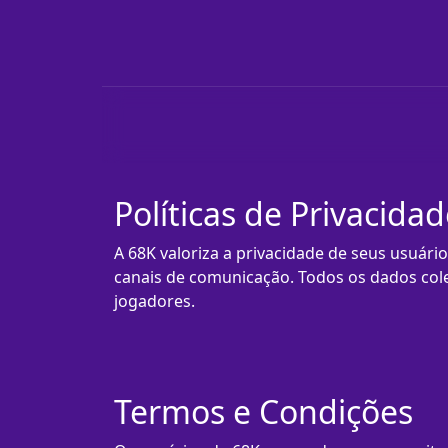
Políticas de Privacida
A 68K valoriza a privacidade de seus usuár
canais de comunicação. Todos os dados cole
jogadores.
Termos e Condições