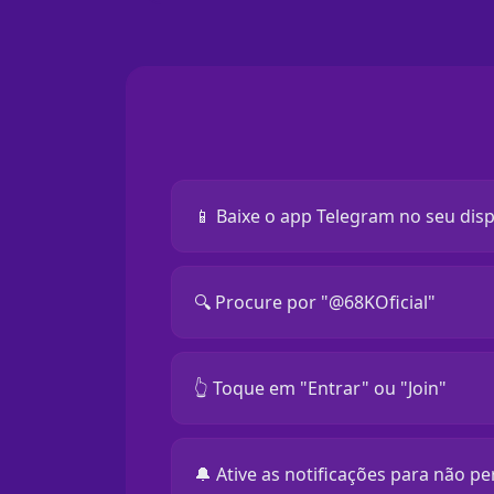
📱 Baixe o app Telegram no seu disp
🔍 Procure por "@68KOficial"
👆 Toque em "Entrar" ou "Join"
🔔 Ative as notificações para não p