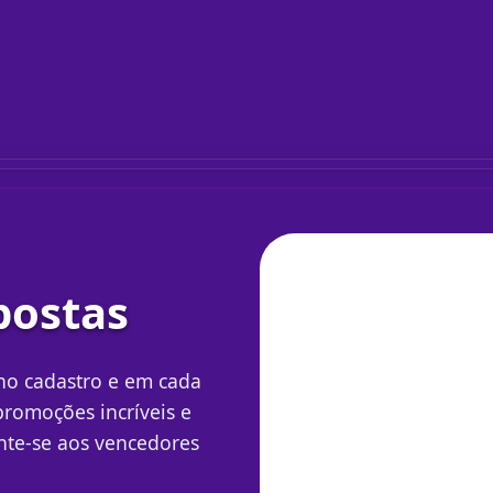
postas
no cadastro e em cada
promoções incríveis e
unte-se aos vencedores