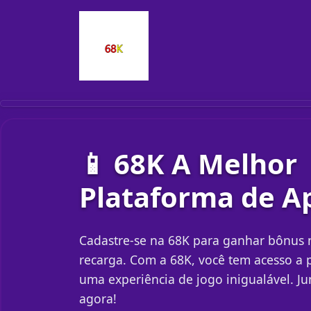
📱 68K A Melhor
Plataforma de A
Cadastre-se na 68K para ganhar bônus 
recarga. Com a 68K, você tem acesso a 
uma experiência de jogo inigualável. J
agora!