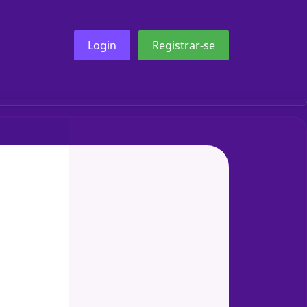
Login
Registrar-se