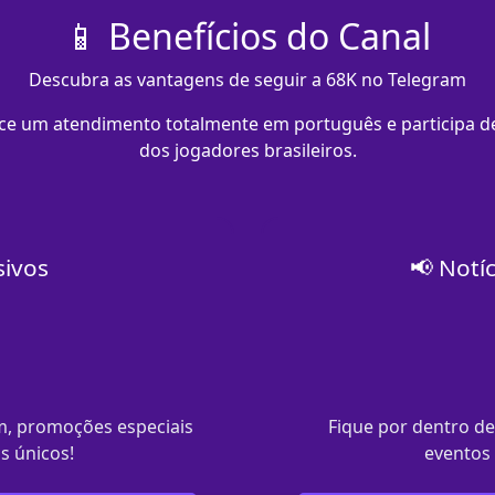
📱 Benefícios do Canal
Descubra as vantagens de seguir a 68K no Telegram
rece um atendimento totalmente em português e participa d
dos jogadores brasileiros.
sivos
📢 Notí
m, promoções especiais
Fique por dentro d
s únicos!
eventos