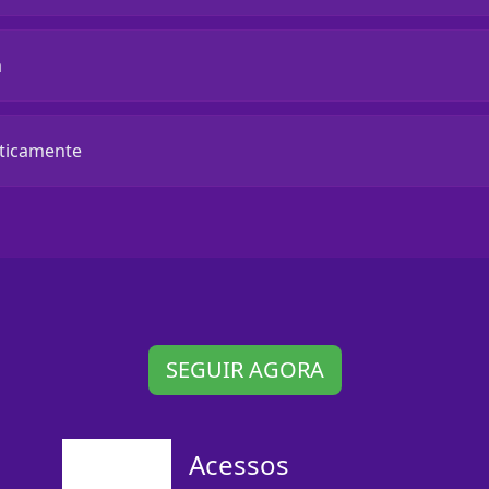
a
aticamente
SEGUIR AGORA
Acessos