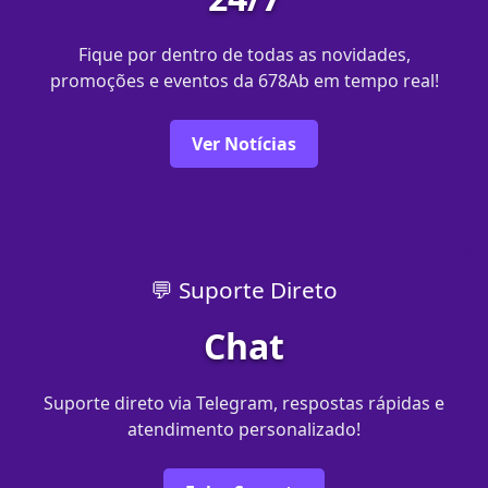
Fique por dentro de todas as novidades,
promoções e eventos da 678Ab em tempo real!
Ver Notícias
💬 Suporte Direto
Chat
Suporte direto via Telegram, respostas rápidas e
atendimento personalizado!