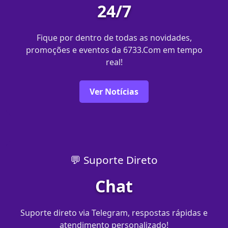
24/7
Fique por dentro de todas as novidades,
promoções e eventos da 6733.Com em tempo
real!
Ver Notícias
💬 Suporte Direto
Chat
Suporte direto via Telegram, respostas rápidas e
atendimento personalizado!