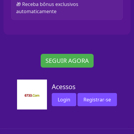
🎁 Receba bônus exclusivos
automaticamente
SEGUIR AGORA
Acessos
Login
Registrar-se