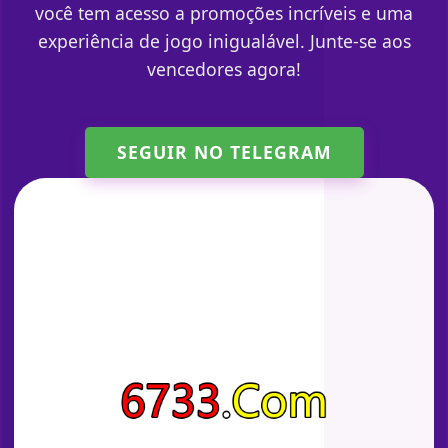
você tem acesso a promoções incríveis e uma
experiência de jogo inigualável. Junte-se aos
vencedores agora!
SEGUIR NO TELEGRAM