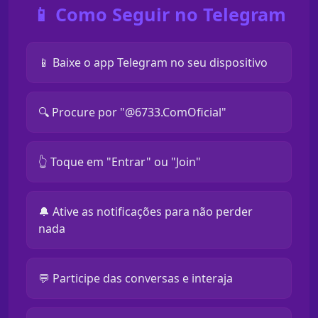
📱 Como Seguir no Telegram
📱 Baixe o app Telegram no seu dispositivo
🔍 Procure por "@6733.ComOficial"
👆 Toque em "Entrar" ou "Join"
🔔 Ative as notificações para não perder
nada
💬 Participe das conversas e interaja