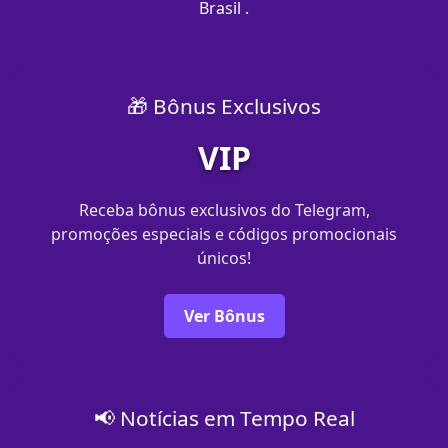
Brasil .
🎁 Bônus Exclusivos
VIP
Receba bônus exclusivos do Telegram,
promoções especiais e códigos promocionais
únicos!
Ver Bônus
📢 Notícias em Tempo Real