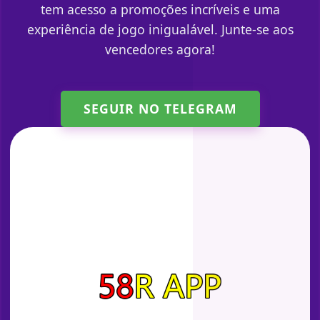
tem acesso a promoções incríveis e uma
experiência de jogo inigualável. Junte-se aos
vencedores agora!
SEGUIR NO TELEGRAM