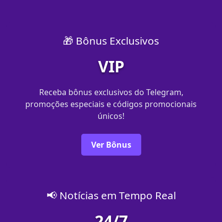
🎁 Bônus Exclusivos
VIP
Receba bônus exclusivos do Telegram,
promoções especiais e códigos promocionais
únicos!
Ver Bônus
📢 Notícias em Tempo Real
24/7