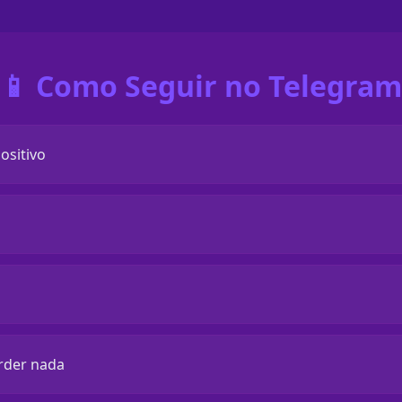
📱 Como Seguir no Telegram
ositivo
erder nada