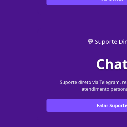
💬 Suporte Di
Cha
Suporte direto via Telegram, r
atendimento persona
Falar Suport