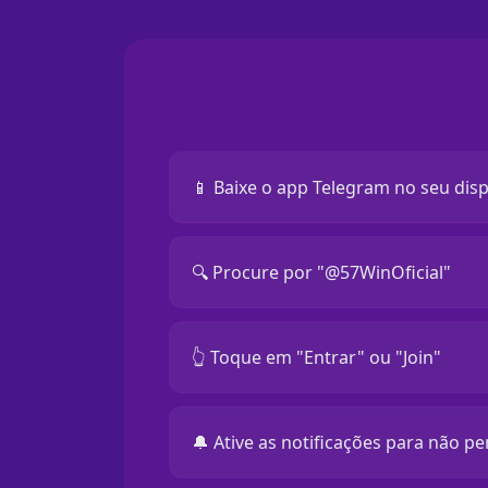
📱 Baixe o app Telegram no seu disp
🔍 Procure por "@57WinOficial"
👆 Toque em "Entrar" ou "Join"
🔔 Ative as notificações para não p