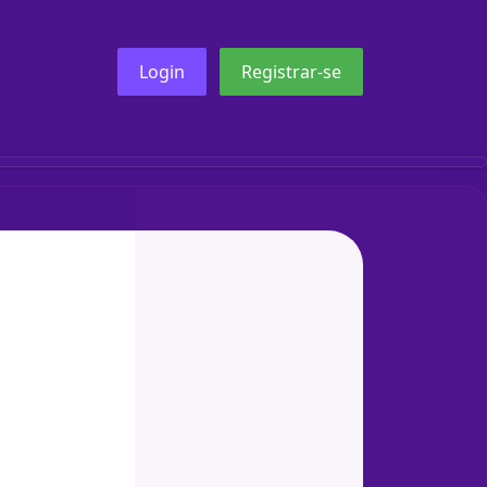
Login
Registrar-se