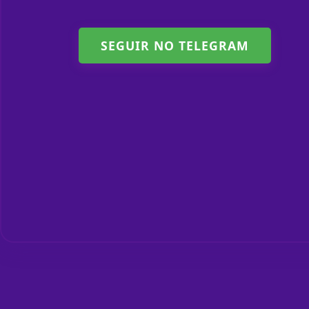
SEGUIR NO TELEGRAM