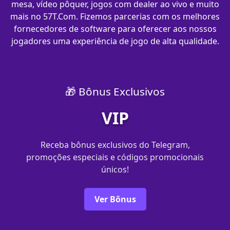
mesa, vídeo pôquer, jogos com dealer ao vivo e muito
mais no 57T.Com. Fizemos parcerias com os melhores
fornecedores de software para oferecer aos nossos
jogadores uma experiência de jogo de alta qualidade.
🎁 Bônus Exclusivos
VIP
Receba bônus exclusivos do Telegram,
promoções especiais e códigos promocionais
únicos!
Ver Bônus