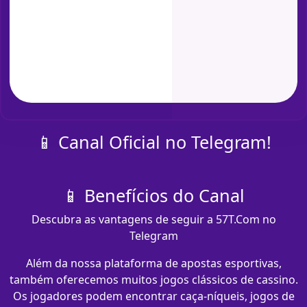
📱 Canal Oficial no Telegram!
📱 Benefícios do Canal
Descubra as vantagens de seguir a 57T.Com no
Telegram
Além da nossa plataforma de apostas esportivas,
também oferecemos muitos jogos clássicos de cassino.
Os jogadores podem encontrar caça-níqueis, jogos de