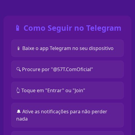
📱 Como Seguir no Telegram
📱 Baixe o app Telegram no seu dispositivo
🔍 Procure por "@57T.ComOficial"
👆 Toque em "Entrar" ou "Join"
🔔 Ative as notificações para não perder
nada