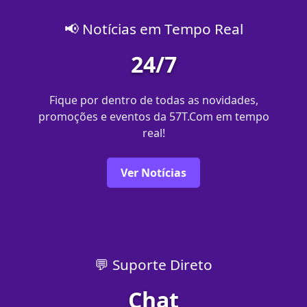
📢 Notícias em Tempo Real
24/7
Fique por dentro de todas as novidades,
promoções e eventos da 57T.Com em tempo
real!
Ver Notícias
💬 Suporte Direto
Chat