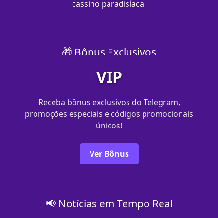
cassino paradisíaca.
🎁 Bônus Exclusivos
VIP
Receba bônus exclusivos do Telegram,
promoções especiais e códigos promocionais
únicos!
Ver Bônus
📢 Notícias em Tempo Real