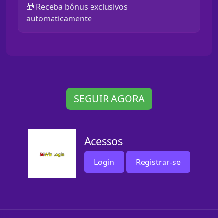
🎁 Receba bônus exclusivos
automaticamente
SEGUIR AGORA
Acessos
Login
Registrar-se