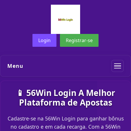
Login
Registrar-se
Menu
📱 56Win Login A Melhor
Plataforma de Apostas
Cadastre-se na 56Win Login para ganhar bônus
no cadastro e em cada recarga. Com a 56Win