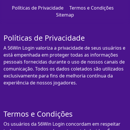
Políticas de Privacidade
Termos e Condições
Sitemap
Políticas de Privacidade
A 56Win Login valoriza a privacidade de seus usuários e
está empenhada em proteger todas as informações
pessoais fornecidas durante o uso de nossos canais de
comunicação. Todos os dados coletados são utilizados
exclusivamente para fins de melhoria contínua da
experiência de nossos jogadores.
Termos e Condições
Os usuários da 56Win Login concordam em respeitar