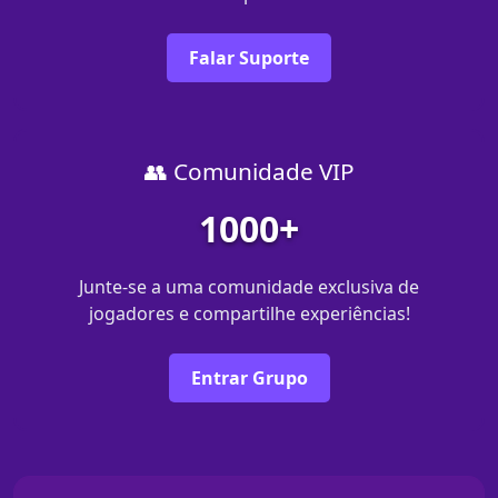
Falar Suporte
👥 Comunidade VIP
1000+
Junte-se a uma comunidade exclusiva de
jogadores e compartilhe experiências!
Entrar Grupo