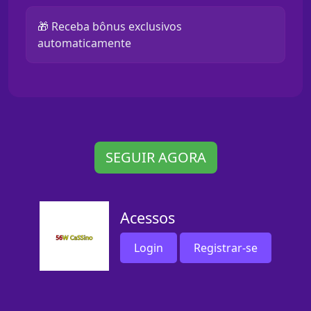
🎁 Receba bônus exclusivos
automaticamente
SEGUIR AGORA
Acessos
Login
Registrar-se