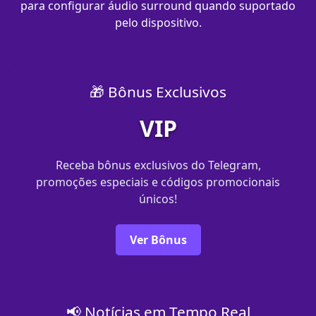
para configurar áudio surround quando suportado
pelo dispositivo.
🎁 Bônus Exclusivos
VIP
Receba bônus exclusivos do Telegram,
promoções especiais e códigos promocionais
únicos!
Ver Bônus
📢 Notícias em Tempo Real