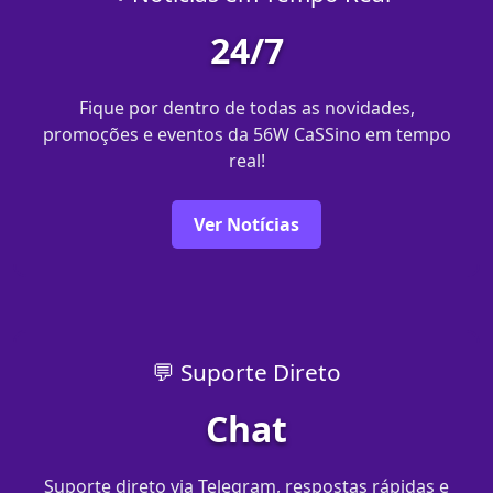
24/7
Fique por dentro de todas as novidades,
promoções e eventos da 56W CaSSino em tempo
real!
Ver Notícias
💬 Suporte Direto
Chat
Suporte direto via Telegram, respostas rápidas e