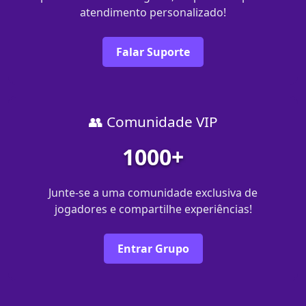
atendimento personalizado!
Falar Suporte
👥 Comunidade VIP
1000+
Junte-se a uma comunidade exclusiva de
jogadores e compartilhe experiências!
Entrar Grupo