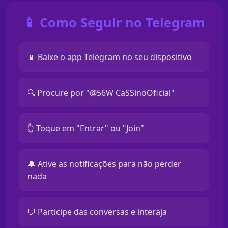
📱 Como Seguir no Telegram
📱 Baixe o app Telegram no seu dispositivo
🔍 Procure por "@56W CaSSinoOficial"
👆 Toque em "Entrar" ou "Join"
🔔 Ative as notificações para não perder
nada
💬 Participe das conversas e interaja