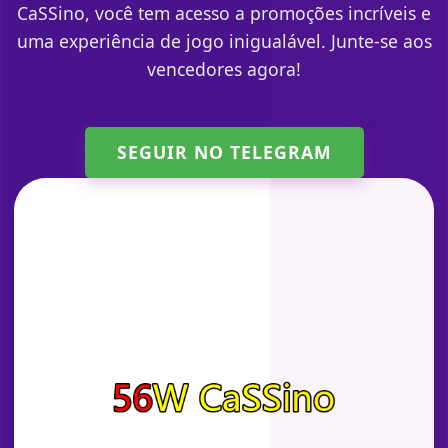
CaSSino, você tem acesso a promoções incríveis e
uma experiência de jogo inigualável. Junte-se aos
vencedores agora!
SEGUIR NO TELEGRAM