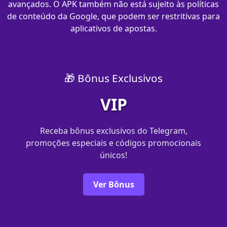
avançados. O APK também não está sujeito às políticas
de conteúdo da Google, que podem ser restritivas para
aplicativos de apostas.
🎁 Bônus Exclusivos
VIP
Receba bônus exclusivos do Telegram,
promoções especiais e códigos promocionais
únicos!
Ver Bônus