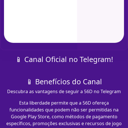
📱 Canal Oficial no Telegram!
📱 Benefícios do Canal
Descubra as vantagens de seguir a 56D no Telegram
Esta liberdade permite que a 56D ofereça
funcionalidades que podem não ser permitidas na
Google Play Store, como métodos de pagamento
específicos, promoções exclusivas e recursos de jogo