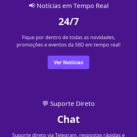
📢 Notícias em Tempo Real
24/7
Fique por dentro de todas as novidades,
promoções e eventos da 56D em tempo real!
Ver Notícias
💬 Suporte Direto
Chat
Suporte direto via Telegram, respostas rápidas e