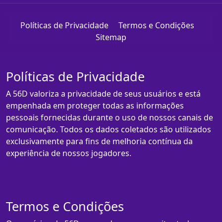
Políticas de Privacidade
Termos e Condições
Sitemap
Políticas de Privacidade
A 56D valoriza a privacidade de seus usuários e está
empenhada em proteger todas as informações
pessoais fornecidas durante o uso de nossos canais de
comunicação. Todos os dados coletados são utilizados
exclusivamente para fins de melhoria contínua da
experiência de nossos jogadores.
Termos e Condições