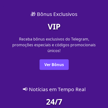
🎁 Bônus Exclusivos
VIP
Receba bônus exclusivos do Telegram,
promoções especiais e códigos promocionais
únicos!
Ver Bônus
📢 Notícias em Tempo Real
24/7