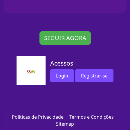
SEGUIR AGORA
Acessos
Login
Registrar-se
Políticas de Privacidade
Termos e Condições
Sitemap