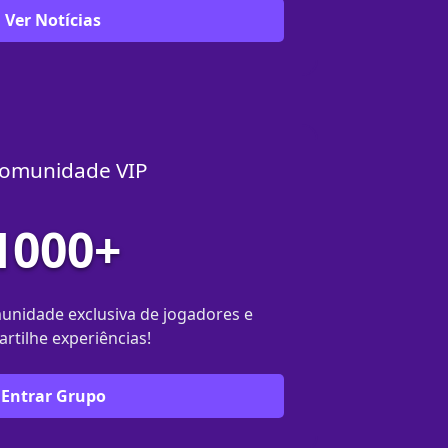
Ver Notícias
Comunidade VIP
1000+
unidade exclusiva de jogadores e
rtilhe experiências!
Entrar Grupo