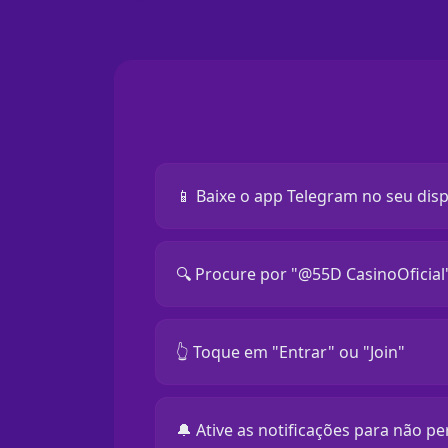
📱 Baixe o app Telegram no seu disp
🔍 Procure por "@55D CasinoOficial
👆 Toque em "Entrar" ou "Join"
🔔 Ative as notificações para não p