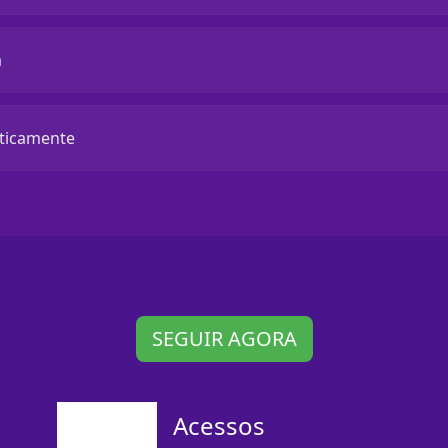
a
aticamente
SEGUIR AGORA
Acessos