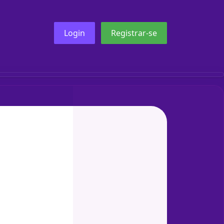
Login
Registrar-se