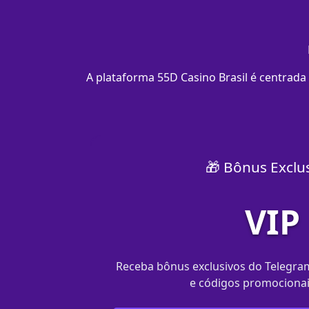
A plataforma 55D Casino Brasil é centrada
🎁 Bônus Exclu
VIP
Receba bônus exclusivos do Telegra
e códigos promocionai