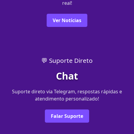
real!
Ver Notícias
💬 Suporte Direto
Chat
Suporte direto via Telegram, respostas rápidas e
atendimento personalizado!
Falar Suporte