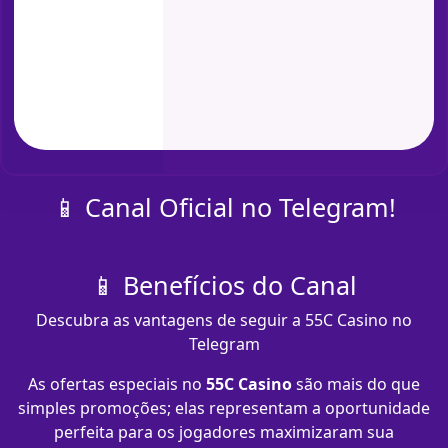
📱 Canal Oficial no Telegram!
📱 Benefícios do Canal
Descubra as vantagens de seguir a 55C Casino no
Telegram
As ofertas especiais no
55C Casino
são mais do que
simples promoções; elas representam a oportunidade
perfeita para os jogadores maximizaram sua