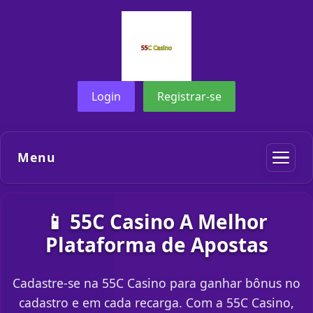
Login
Registrar-se
Menu
📱 55C Casino A Melhor
Plataforma de Apostas
Cadastre-se na 55C Casino para ganhar bônus no
cadastro e em cada recarga. Com a 55C Casino,