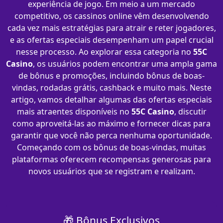
experiência de jogo. Em meio a um mercado
competitivo, os cassinos online vêm desenvolvendo
cada vez mais estratégias para atrair e reter jogadores,
e as ofertas especiais desempenham um papel crucial
nesse processo. Ao explorar essa categoria no
55C
Casino
, os usuários podem encontrar uma ampla gama
de bônus e promoções, incluindo bônus de boas-
vindas, rodadas grátis, cashback e muito mais. Neste
artigo, vamos detalhar algumas das ofertas especiais
mais atraentes disponíveis no
55C Casino
, discutir
como aproveitá-las ao máximo e fornecer dicas para
garantir que você não perca nenhuma oportunidade.
Começando com os bônus de boas-vindas, muitas
plataformas oferecem recompensas generosas para
novos usuários que se registram e realizam.
🎁 Bônus Exclusivos