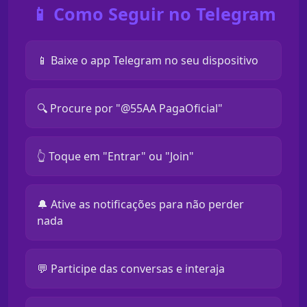
📱 Como Seguir no Telegram
📱 Baixe o app Telegram no seu dispositivo
🔍 Procure por "@55AA PagaOficial"
👆 Toque em "Entrar" ou "Join"
🔔 Ative as notificações para não perder
nada
💬 Participe das conversas e interaja