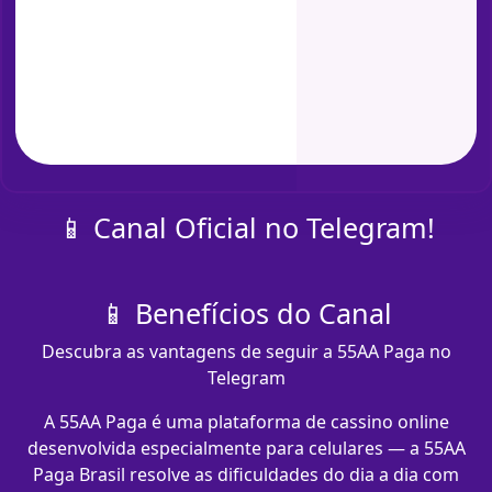
📱 Canal Oficial no Telegram!
📱 Benefícios do Canal
Descubra as vantagens de seguir a 55AA Paga no
Telegram
A 55AA Paga é uma plataforma de cassino online
desenvolvida especialmente para celulares — a 55AA
Paga Brasil resolve as dificuldades do dia a dia com