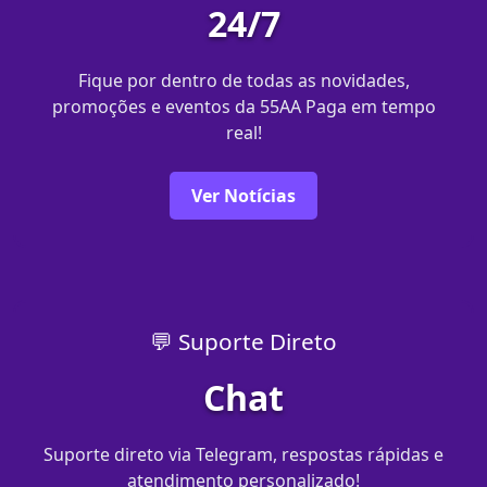
24/7
Fique por dentro de todas as novidades,
promoções e eventos da 55AA Paga em tempo
real!
Ver Notícias
💬 Suporte Direto
Chat
Suporte direto via Telegram, respostas rápidas e
atendimento personalizado!