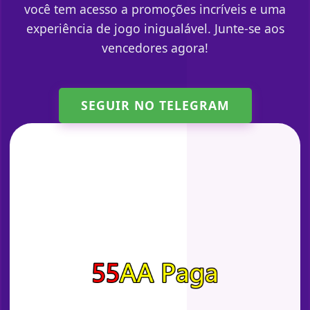
você tem acesso a promoções incríveis e uma
experiência de jogo inigualável. Junte-se aos
vencedores agora!
SEGUIR NO TELEGRAM