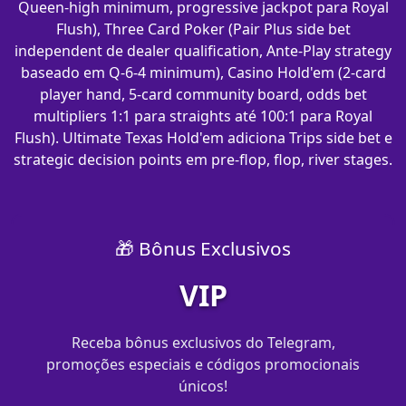
Queen-high minimum, progressive jackpot para Royal
Flush), Three Card Poker (Pair Plus side bet
independent de dealer qualification, Ante-Play strategy
baseado em Q-6-4 minimum), Casino Hold'em (2-card
player hand, 5-card community board, odds bet
multipliers 1:1 para straights até 100:1 para Royal
Flush). Ultimate Texas Hold'em adiciona Trips side bet e
strategic decision points em pre-flop, flop, river stages.
🎁 Bônus Exclusivos
VIP
Receba bônus exclusivos do Telegram,
promoções especiais e códigos promocionais
únicos!