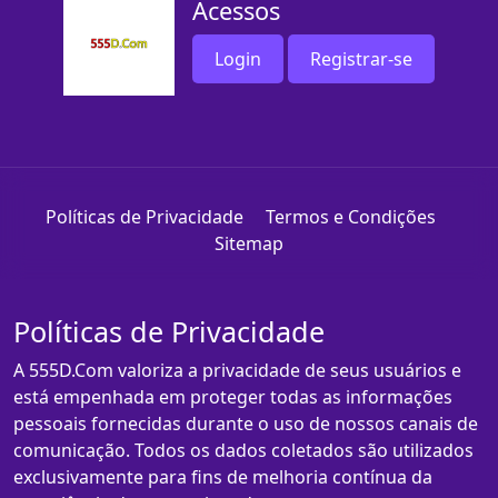
Acessos
Login
Registrar-se
Políticas de Privacidade
Termos e Condições
Sitemap
Políticas de Privacidade
A 555D.Com valoriza a privacidade de seus usuários e
está empenhada em proteger todas as informações
pessoais fornecidas durante o uso de nossos canais de
comunicação. Todos os dados coletados são utilizados
exclusivamente para fins de melhoria contínua da