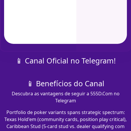
📱 Canal Oficial no Telegram!
📱 Benefícios do Canal
Descubra as vantagens de seguir a 555D.Com no
Telegram
Portfolio de poker variants spans strategic spectrum:
Texas Hold'em (community cards, position play critical),
Caribbean Stud (5-card stud vs. dealer qualifying com