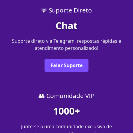
💬 Suporte Direto
Chat
Suporte direto via Telegram, respostas rápidas e
atendimento personalizado!
Falar Suporte
👥 Comunidade VIP
1000+
Junte-se a uma comunidade exclusiva de