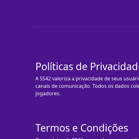
Políticas de Privacida
A 5542 valoriza a privacidade de seus usuá
canais de comunicação. Todos os dados cole
jogadores.
Termos e Condições