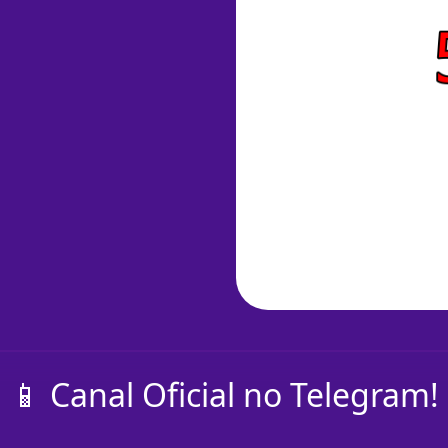
📱 Canal Oficial no Telegram!