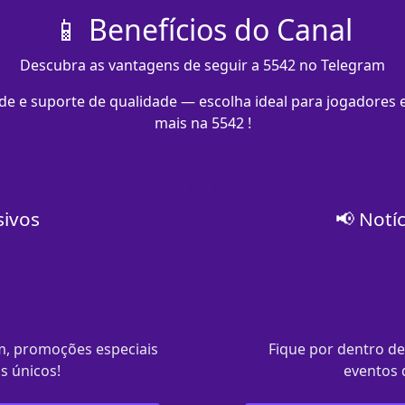
📱 Benefícios do Canal
Descubra as vantagens de seguir a 5542 no Telegram
e e suporte de qualidade — escolha ideal para jogadores ex
mais na 5542 !
sivos
📢 Notí
m, promoções especiais
Fique por dentro d
s únicos!
eventos 