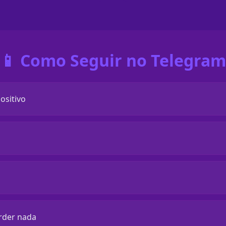
📱 Como Seguir no Telegram
ositivo
erder nada