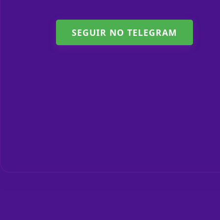
SEGUIR NO TELEGRAM