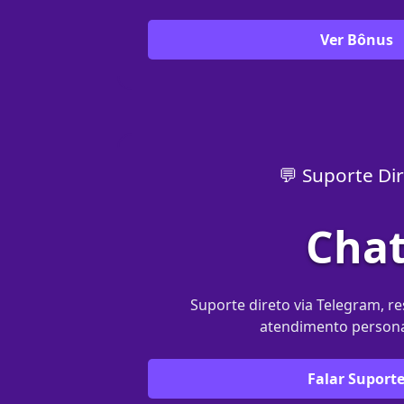
Ver Bônus
💬 Suporte Di
Cha
Suporte direto via Telegram, r
atendimento persona
Falar Suport