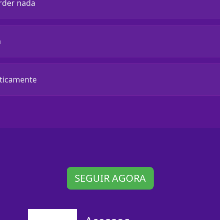
erder nada
a
aticamente
SEGUIR AGORA