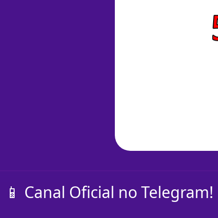
📱 Canal Oficial no Telegram!