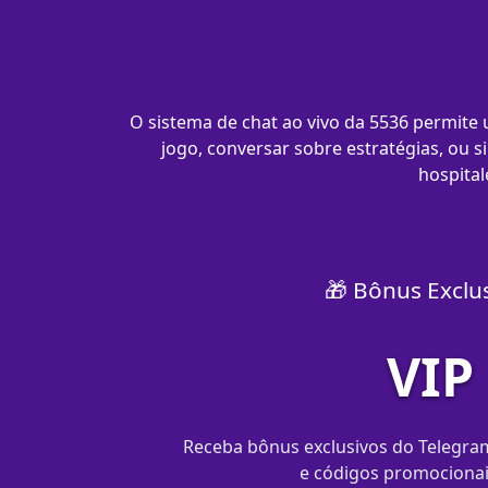
O sistema de chat ao vivo da 5536 permite
jogo, conversar sobre estratégias, ou
hospital
🎁 Bônus Exclu
VIP
Receba bônus exclusivos do Telegra
e códigos promocionai