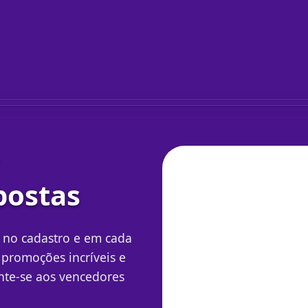
postas
 no cadastro e em cada
 promoções incríveis e
unte-se aos vencedores