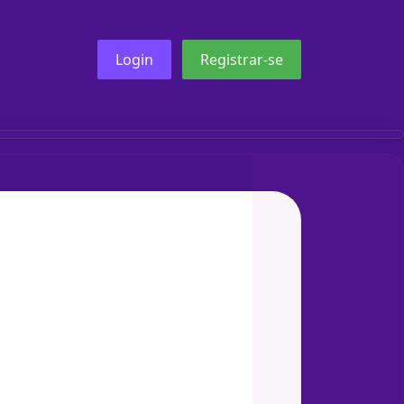
Login
Registrar-se