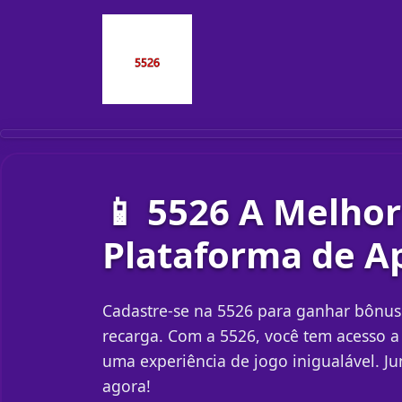
📱 5526 A Melhor
Plataforma de A
Cadastre-se na 5526 para ganhar bônus
recarga. Com a 5526, você tem acesso a
uma experiência de jogo inigualável. J
agora!