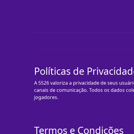
Políticas de Privacida
A 5526 valoriza a privacidade de seus usuá
canais de comunicação. Todos os dados cole
jogadores.
Termos e Condições