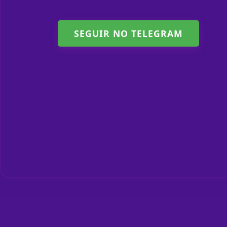
SEGUIR NO TELEGRAM