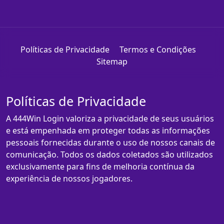
Políticas de Privacidade
Termos e Condições
Sitemap
Políticas de Privacidade
A 444Win Login valoriza a privacidade de seus usuários
e está empenhada em proteger todas as informações
pessoais fornecidas durante o uso de nossos canais de
comunicação. Todos os dados coletados são utilizados
exclusivamente para fins de melhoria contínua da
experiência de nossos jogadores.