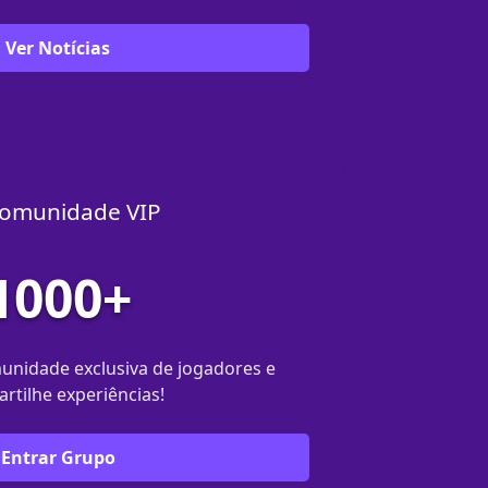
Ver Notícias
Comunidade VIP
1000+
unidade exclusiva de jogadores e
rtilhe experiências!
Entrar Grupo