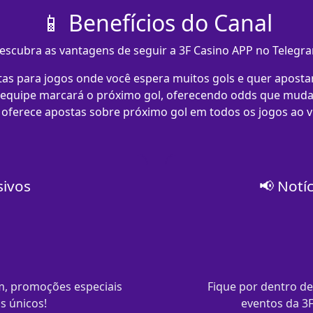
📱 Benefícios do Canal
escubra as vantagens de seguir a 3F Casino APP no Telegr
tas para jogos onde você espera muitos gols e quer apost
l equipe marcará o próximo gol, oferecendo odds que mud
ferece apostas sobre próximo gol em todos os jogos ao v
sivos
📢 Notí
m, promoções especiais
Fique por dentro d
s únicos!
eventos da 3