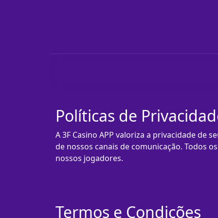
Políticas de Privacida
A 3F Casino APP valoriza a privacidade de 
de nossos canais de comunicação. Todos os 
nossos jogadores.
Termos e Condições