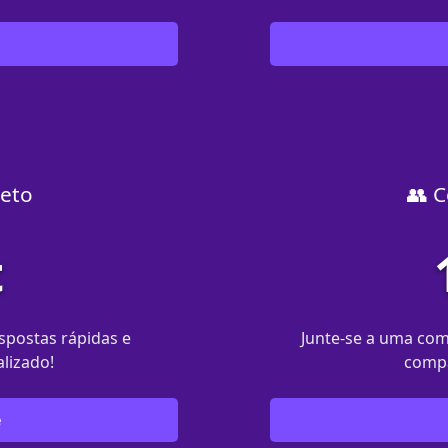
reto
👥 
t
espostas rápidas e
Junte-se a uma com
lizado!
compa
e