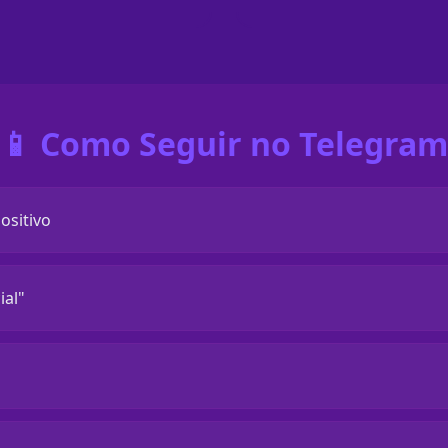
📱 Como Seguir no Telegram
ositivo
ial"