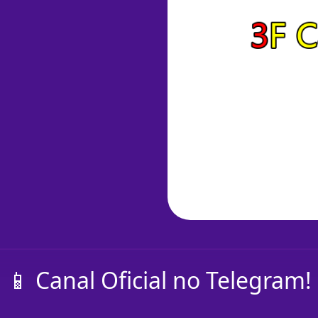
📱 Canal Oficial no Telegram!