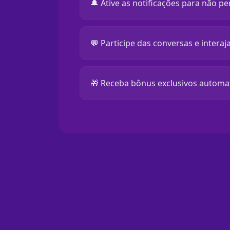
🔔 Ative as notificações para não p
💬 Participe das conversas e interaj
🎁 Receba bônus exclusivos autom