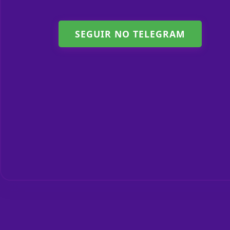
SEGUIR NO TELEGRAM