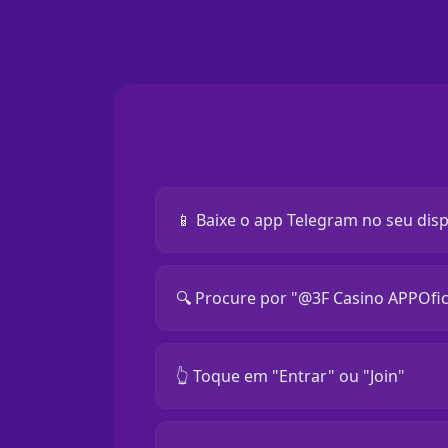
📱 Baixe o app Telegram no seu disp
🔍 Procure por "@3F Casino APPOfic
👆 Toque em "Entrar" ou "Join"