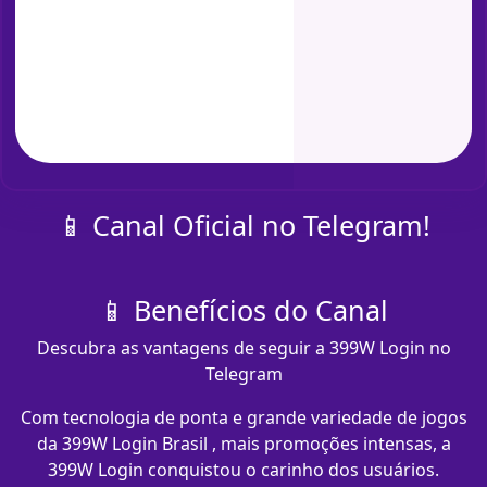
📱 Canal Oficial no Telegram!
📱 Benefícios do Canal
Descubra as vantagens de seguir a 399W Login no
Telegram
Com tecnologia de ponta e grande variedade de jogos
da 399W Login Brasil , mais promoções intensas, a
399W Login conquistou o carinho dos usuários.