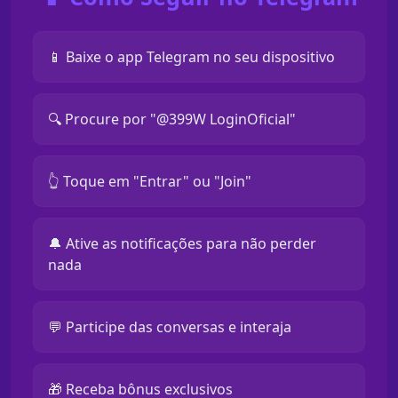
📱 Baixe o app Telegram no seu dispositivo
🔍 Procure por "@399W LoginOficial"
👆 Toque em "Entrar" ou "Join"
🔔 Ative as notificações para não perder
nada
💬 Participe das conversas e interaja
🎁 Receba bônus exclusivos