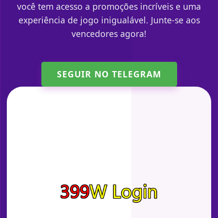
você tem acesso a promoções incríveis e uma
experiência de jogo inigualável. Junte-se aos
vencedores agora!
SEGUIR NO TELEGRAM