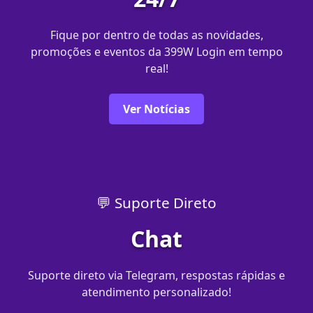
Fique por dentro de todas as novidades,
promoções e eventos da 399W Login em tempo
real!
Ver Notícias
💬 Suporte Direto
Chat
Suporte direto via Telegram, respostas rápidas e
atendimento personalizado!