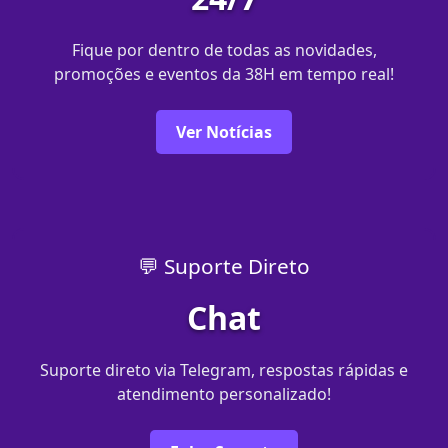
Fique por dentro de todas as novidades,
promoções e eventos da 38H em tempo real!
Ver Notícias
💬 Suporte Direto
Chat
Suporte direto via Telegram, respostas rápidas e
atendimento personalizado!