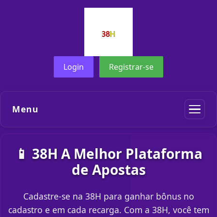
Login
Registrar-se
Menu
📱 38H A Melhor Plataforma
de Apostas
Cadastre-se na 38H para ganhar bônus no
cadastro e em cada recarga. Com a 38H, você tem