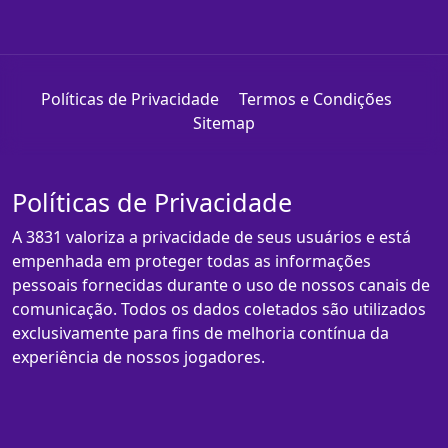
Políticas de Privacidade
Termos e Condições
Sitemap
Políticas de Privacidade
A 3831 valoriza a privacidade de seus usuários e está
empenhada em proteger todas as informações
pessoais fornecidas durante o uso de nossos canais de
comunicação. Todos os dados coletados são utilizados
exclusivamente para fins de melhoria contínua da
experiência de nossos jogadores.