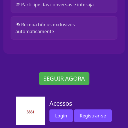
💬 Participe das conversas e interaja
🎁 Receba bônus exclusivos
automaticamente
SEGUIR AGORA
Acessos
Login
Registrar-se