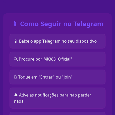
📱 Como Seguir no Telegram
📱 Baixe o app Telegram no seu dispositivo
🔍 Procure por "@3831Oficial"
👆 Toque em "Entrar" ou "Join"
🔔 Ative as notificações para não perder
nada