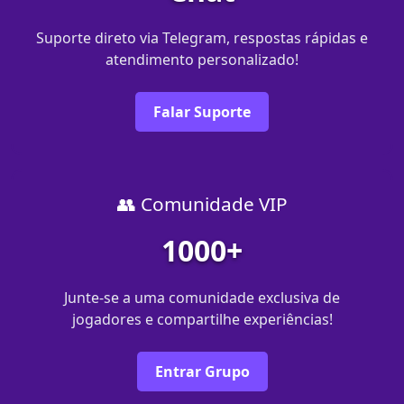
Suporte direto via Telegram, respostas rápidas e
atendimento personalizado!
Falar Suporte
👥 Comunidade VIP
1000+
Junte-se a uma comunidade exclusiva de
jogadores e compartilhe experiências!
Entrar Grupo