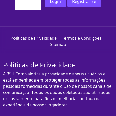
Login
Registrar-se
Políticas de Privacidade
Termos e Condições
Sitemap
Políticas de Privacidade
A 35H.Com valoriza a privacidade de seus usuários e
está empenhada em proteger todas as informações
pessoais fornecidas durante o uso de nossos canais de
comunicação. Todos os dados coletados são utilizados
exclusivamente para fins de melhoria contínua da
experiência de nossos jogadores.