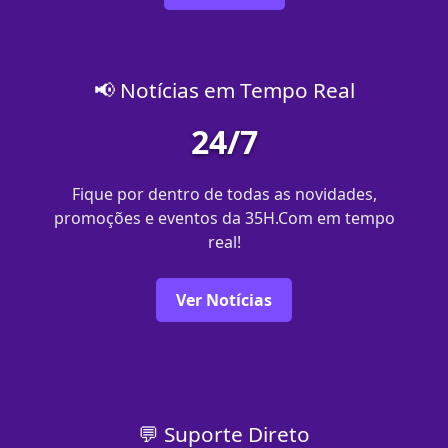
📢 Notícias em Tempo Real
24/7
Fique por dentro de todas as novidades,
promoções e eventos da 35H.Com em tempo
real!
Ver Notícias
💬 Suporte Direto