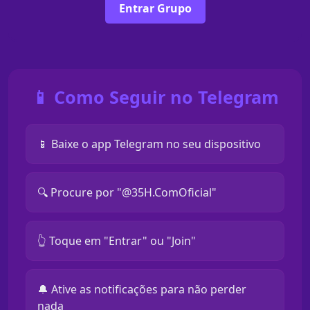
Entrar Grupo
📱 Como Seguir no Telegram
📱 Baixe o app Telegram no seu dispositivo
🔍 Procure por "@35H.ComOficial"
👆 Toque em "Entrar" ou "Join"
🔔 Ative as notificações para não perder
nada