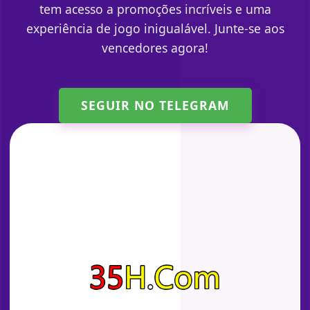
tem acesso a promoções incríveis e uma
experiência de jogo inigualável. Junte-se aos
vencedores agora!
SEGUIR NO TELEGRAM