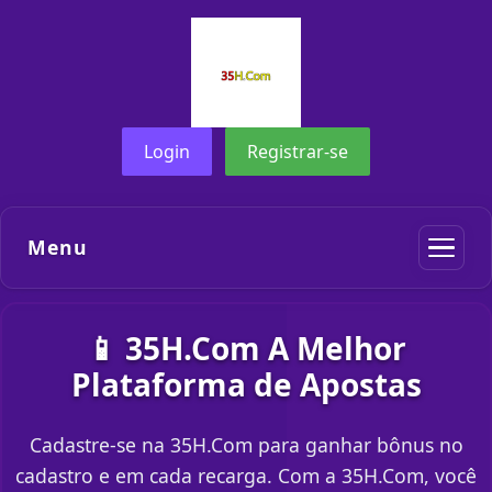
Login
Registrar-se
Menu
📱 35H.Com A Melhor
Plataforma de Apostas
Cadastre-se na 35H.Com para ganhar bônus no
cadastro e em cada recarga. Com a 35H.Com, você