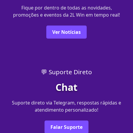
Fique por dentro de todas as novidades,
promoções e eventos da 2L Win em tempo real!
Ver Notícias
💬 Suporte Direto
Chat
Suporte direto via Telegram, respostas rápidas e
atendimento personalizado!
Falar Suporte