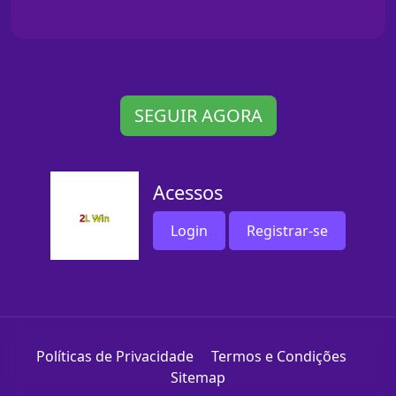
SEGUIR AGORA
Acessos
Login
Registrar-se
Políticas de Privacidade
Termos e Condições
Sitemap