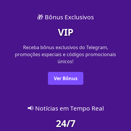
🎁 Bônus Exclusivos
VIP
Receba bônus exclusivos do Telegram,
promoções especiais e códigos promocionais
únicos!
Ver Bônus
📢 Notícias em Tempo Real
24/7