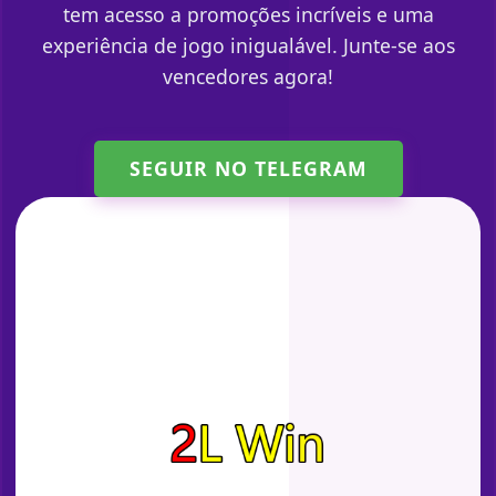
tem acesso a promoções incríveis e uma
experiência de jogo inigualável. Junte-se aos
vencedores agora!
SEGUIR NO TELEGRAM