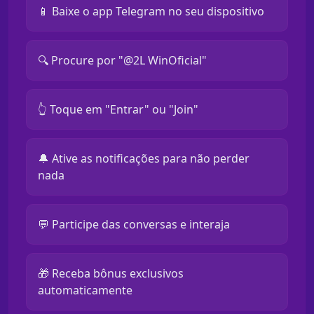
📱 Baixe o app Telegram no seu dispositivo
🔍 Procure por "@2L WinOficial"
👆 Toque em "Entrar" ou "Join"
🔔 Ative as notificações para não perder
nada
💬 Participe das conversas e interaja
🎁 Receba bônus exclusivos
automaticamente