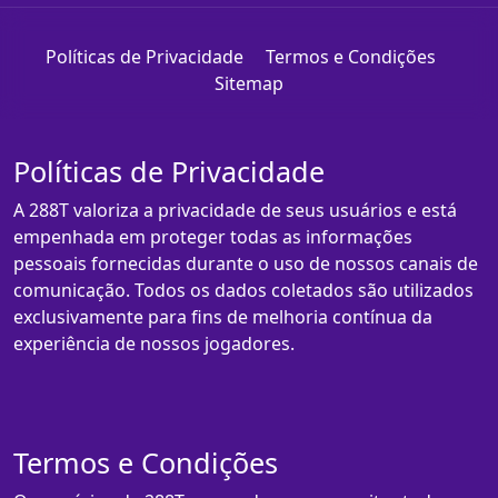
Políticas de Privacidade
Termos e Condições
Sitemap
Políticas de Privacidade
A 288T valoriza a privacidade de seus usuários e está
empenhada em proteger todas as informações
pessoais fornecidas durante o uso de nossos canais de
comunicação. Todos os dados coletados são utilizados
exclusivamente para fins de melhoria contínua da
experiência de nossos jogadores.
Termos e Condições