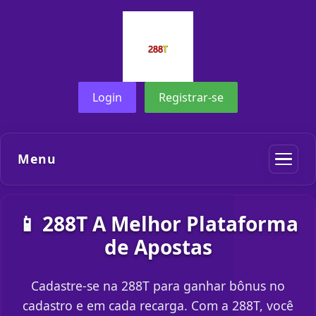
Login
Registrar-se
Menu
📱 288T A Melhor Plataforma
de Apostas
Cadastre-se na 288T para ganhar bônus no
cadastro e em cada recarga. Com a 288T, você