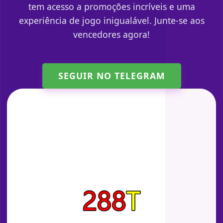
tem acesso a promoções incríveis e uma
experiência de jogo inigualável. Junte-se aos
vencedores agora!
SEGUIR NO TELEGRAM