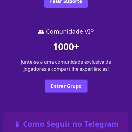
Falar Suporte
👥 Comunidade VIP
1000+
Junte-se a uma comunidade exclusiva de
jogadores e compartilhe experiências!
Entrar Grupo
📱 Como Seguir no Telegram