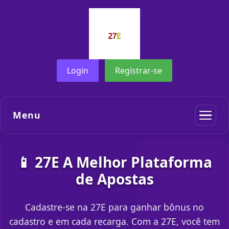
Login
Registrar-se
Menu
📱 27E A Melhor Plataforma
de Apostas
Cadastre-se na 27E para ganhar bônus no
cadastro e em cada recarga. Com a 27E, você tem