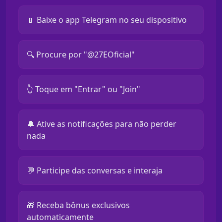
📱 Baixe o app Telegram no seu dispositivo
🔍 Procure por "@27EOficial"
👆 Toque em "Entrar" ou "Join"
🔔 Ative as notificações para não perder
nada
💬 Participe das conversas e interaja
🎁 Receba bônus exclusivos
automaticamente