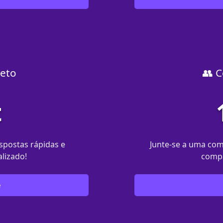
reto
👥 
t
espostas rápidas e
Junte-se a uma com
lizado!
compa
e