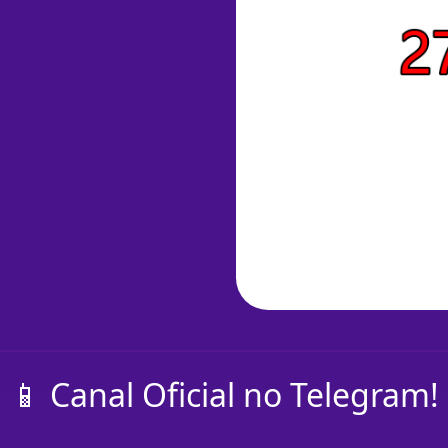
📱 Canal Oficial no Telegram!