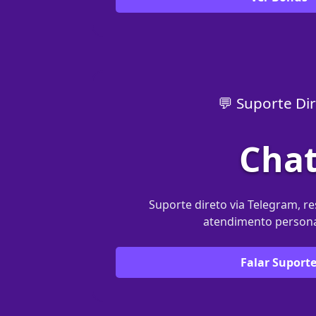
💬 Suporte Di
Cha
Suporte direto via Telegram, r
atendimento persona
Falar Suport