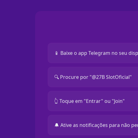
📱 Baixe o app Telegram no seu disp
🔍 Procure por "@27B SlotOficial"
👆 Toque em "Entrar" ou "Join"
🔔 Ative as notificações para não p