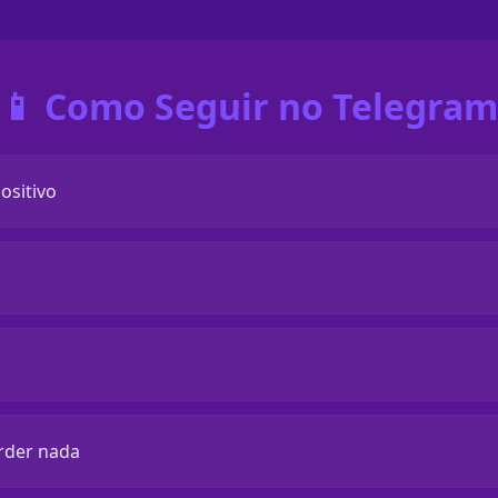
📱 Como Seguir no Telegram
ositivo
erder nada