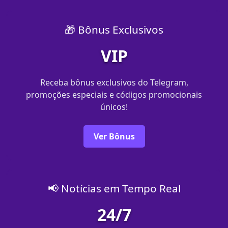
🎁 Bônus Exclusivos
VIP
Receba bônus exclusivos do Telegram,
promoções especiais e códigos promocionais
únicos!
Ver Bônus
📢 Notícias em Tempo Real
24/7