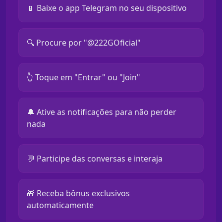
📱 Baixe o app Telegram no seu dispositivo
🔍 Procure por "@222GOficial"
👆 Toque em "Entrar" ou "Join"
🔔 Ative as notificações para não perder
nada
💬 Participe das conversas e interaja
🎁 Receba bônus exclusivos
automaticamente