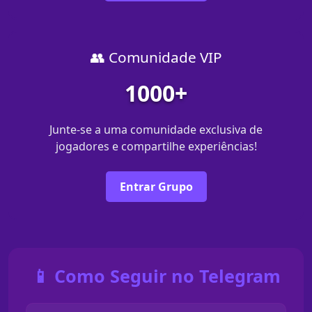
👥 Comunidade VIP
1000+
Junte-se a uma comunidade exclusiva de
jogadores e compartilhe experiências!
Entrar Grupo
📱 Como Seguir no Telegram