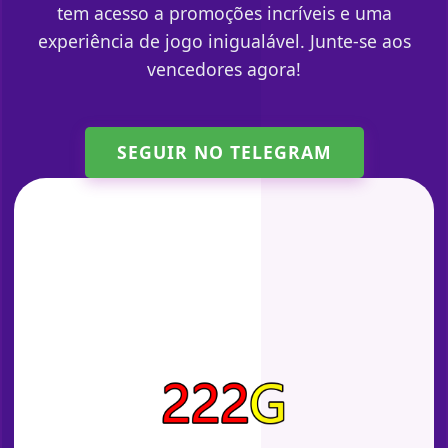
tem acesso a promoções incríveis e uma
experiência de jogo inigualável. Junte-se aos
vencedores agora!
SEGUIR NO TELEGRAM