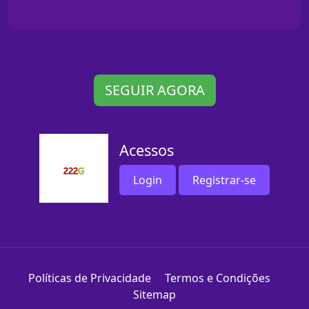
SEGUIR AGORA
Acessos
Login
Registrar-se
Políticas de Privacidade
Termos e Condições
Sitemap