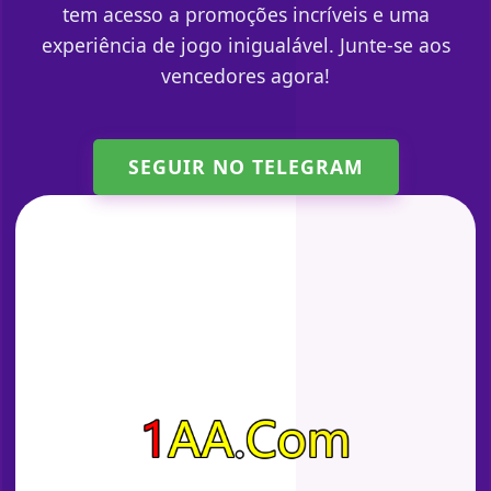
tem acesso a promoções incríveis e uma
experiência de jogo inigualável. Junte-se aos
vencedores agora!
SEGUIR NO TELEGRAM