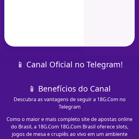
📱 Canal Oficial no Telegram!
📱 Benefícios do Canal
Descubra as vantagens de seguir a 18G.Com no
Telegram
Como o maior e mais completo site de apostas online
do Brasil, a 18G.Com 18G.Com Brasil oferece slots,
jogos de mesa e crupiês ao vivo em um ambiente