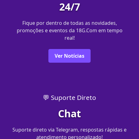
24/7
Fique por dentro de todas as novidades,
promoções e eventos da 18G.Com em tempo
real!
Ver Notícias
💬 Suporte Direto
Chat
Suporte direto via Telegram, respostas rápidas e
atendimento personalizado!