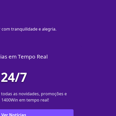
com tranquilidade e alegria.
cias em Tempo Real
24/7
e todas as novidades, promoções e
 1400Win em tempo real!
Ver Notícias