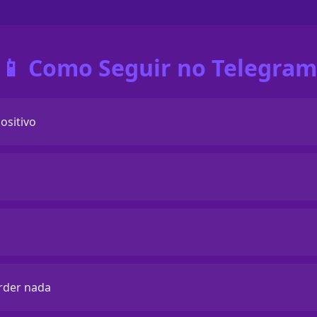
📱 Como Seguir no Telegram
ositivo
erder nada