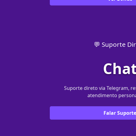
💬 Suporte Di
Cha
Suporte direto via Telegram, r
atendimento persona
Falar Suport