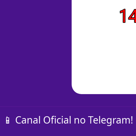
📱 Canal Oficial no Telegram!