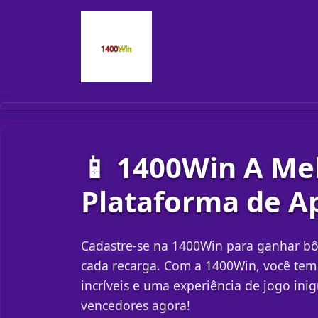
📱 1400Win A Me
Plataforma de A
Cadastre-se na 1400Win para ganhar bô
cada recarga. Com a 1400Win, você tem
incríveis e uma experiência de jogo inig
vencedores agora!