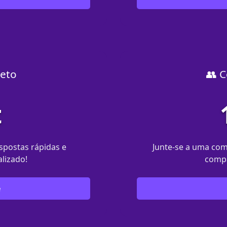
reto
👥 
t
espostas rápidas e
Junte-se a uma com
lizado!
compa
e