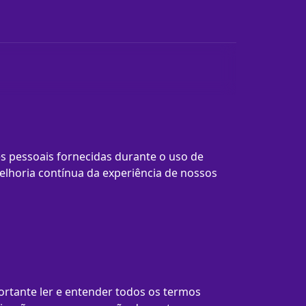
s pessoais fornecidas durante o uso de
elhoria contínua da experiência de nossos
rtante ler e entender todos os termos