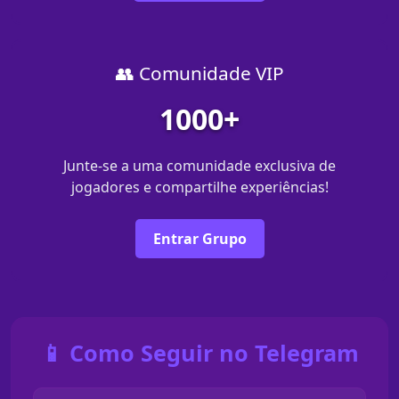
👥 Comunidade VIP
1000+
Junte-se a uma comunidade exclusiva de
jogadores e compartilhe experiências!
Entrar Grupo
📱 Como Seguir no Telegram