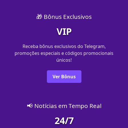
🎁 Bônus Exclusivos
VIP
Receba bônus exclusivos do Telegram,
promoções especiais e códigos promocionais
únicos!
Ver Bônus
📢 Notícias em Tempo Real
24/7