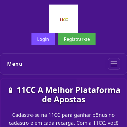
Login
Registrar-se
Menu
📱 11CC A Melhor Plataforma
de Apostas
Cadastre-se na 11CC para ganhar bônus no
cadastro e em cada recarga. Com a 11CC, você