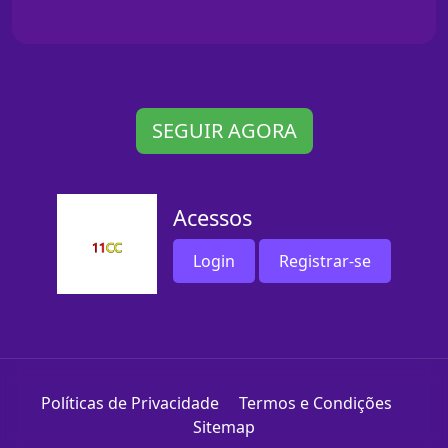
SEGUIR AGORA
Acessos
Login
Registrar-se
Políticas de Privacidade
Termos e Condições
Sitemap