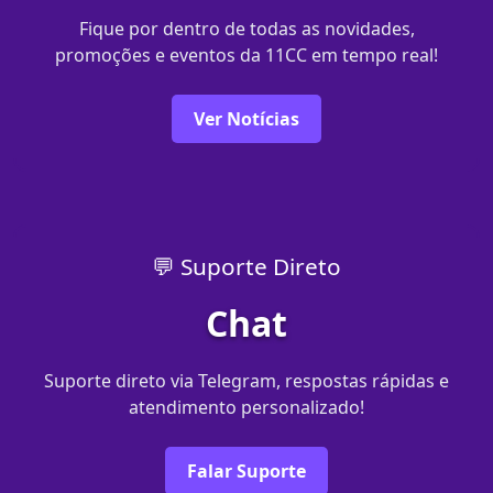
Fique por dentro de todas as novidades,
promoções e eventos da 11CC em tempo real!
Ver Notícias
💬 Suporte Direto
Chat
Suporte direto via Telegram, respostas rápidas e
atendimento personalizado!
Falar Suporte