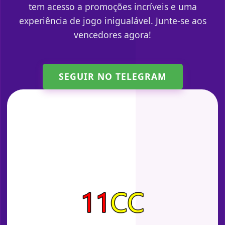
tem acesso a promoções incríveis e uma
experiência de jogo inigualável. Junte-se aos
vencedores agora!
SEGUIR NO TELEGRAM