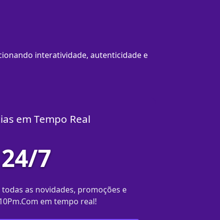
m
ionando interatividade, autenticidade e
cias em Tempo Real
24/7
e todas as novidades, promoções e
 10Pm.Com em tempo real!