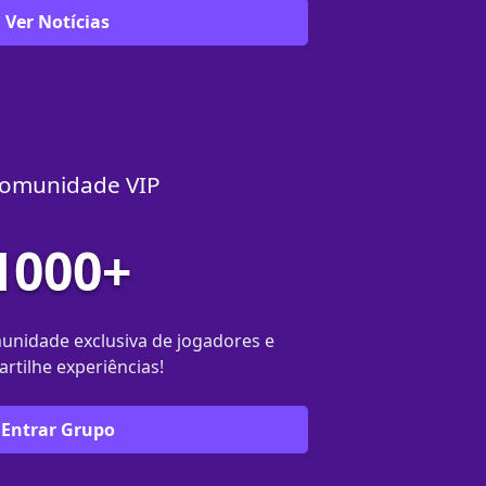
Ver Notícias
Comunidade VIP
1000+
unidade exclusiva de jogadores e
rtilhe experiências!
Entrar Grupo