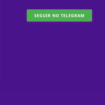
SEGUIR NO TELEGRAM