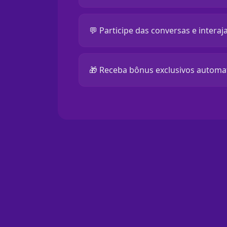
💬 Participe das conversas e interaj
🎁 Receba bônus exclusivos autom