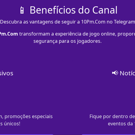
📱 Benefícios do Canal
Descubra as vantagens de seguir a 10Pm.Com no Telegra
Pm.Com
transformam a experiência de jogo online, proporc
segurança para os jogadores.
sivos
📢 Notí
m, promoções especiais
Fique por dentro d
s únicos!
eventos da