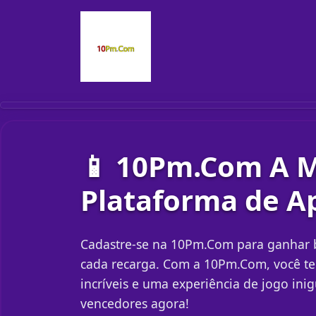
📱 10Pm.Com A 
Plataforma de A
Cadastre-se na 10Pm.Com para ganhar 
cada recarga. Com a 10Pm.Com, você t
incríveis e uma experiência de jogo inig
vencedores agora!