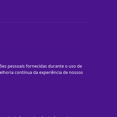
ões pessoais fornecidas durante o uso de
elhoria contínua da experiência de nossos