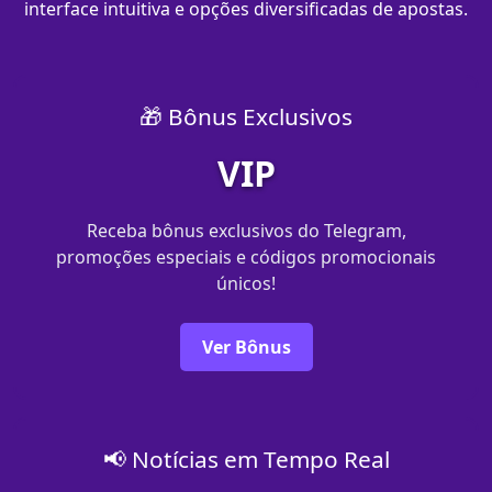
interface intuitiva e opções diversificadas de apostas.
🎁 Bônus Exclusivos
VIP
Receba bônus exclusivos do Telegram,
promoções especiais e códigos promocionais
únicos!
Ver Bônus
📢 Notícias em Tempo Real