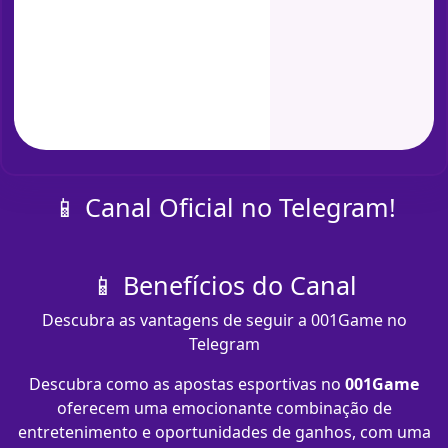
📱 Canal Oficial no Telegram!
📱 Benefícios do Canal
Descubra as vantagens de seguir a 001Game no
Telegram
Descubra como as apostas esportivas no
001Game
oferecem uma emocionante combinação de
entretenimento e oportunidades de ganhos, com uma