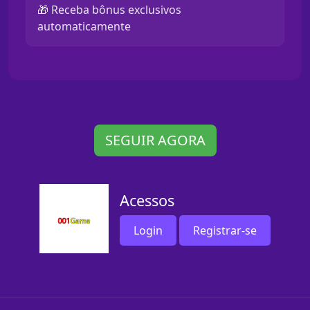
🎁 Receba bônus exclusivos
automaticamente
SEGUIR AGORA
Acessos
Login
Registrar-se